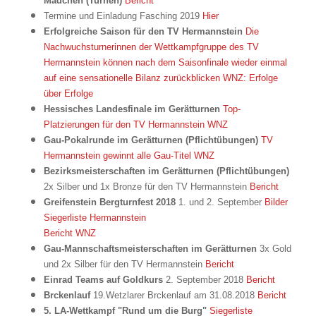
Mädchen (Turnen)
Bericht
Termine und Einladung Fasching 2019
Hier
Erfolgreiche Saison für den TV Hermannstein
Die
Nachwuchsturnerinnen der Wettkampfgruppe des TV
Hermannstein können nach dem Saisonfinale wieder einmal
auf eine sensationelle Bilanz zurückblicken
WNZ: Erfolge
über Erfolge
Hessisches Landesfinale im Gerätturnen
Top-
Platzierungen für den TV Hermannstein
WNZ
Gau-Pokalrunde im Gerätturnen (Pflichtübungen)
TV
Hermannstein gewinnt alle Gau-Titel
WNZ
Bezirksmeisterschaften im Gerätturnen (Pflichtübungen)
2x Silber und 1x Bronze für den TV Hermannstein
Bericht
Greifenstein Bergturnfest 2018
1. und 2. September
Bilder
Siegerliste Hermannstein
Bericht WNZ
Gau-Mannschaftsmeisterschaften im Gerätturnen
3x Gold
und 2x Silber für den TV Hermannstein
Bericht
Einrad Teams auf Goldkurs
2. September 2018
Bericht
Brckenlauf
19.Wetzlarer Brckenlauf am 31.08.2018
Bericht
5. LA-Wettkampf "Rund um die Burg"
Siegerliste