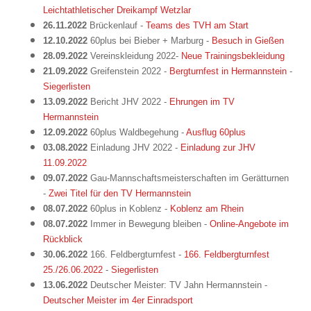
Leichtathletischer Dreikampf Wetzlar
26.11.2022
Brückenlauf -
Teams des TVH am Start
12.10.2022
60plus bei Bieber + Marburg -
Besuch in Gießen
28.09.2022
Vereinskleidung 2022-
Neue Trainingsbekleidung
21.09.2022
Greifenstein 2022 -
Bergturnfest in Hermannstein
-
Siegerlisten
13.09.2022
Bericht JHV 2022 -
Ehrungen im TV
Hermannstein
12.09.2022
60plus Waldbegehung -
Ausflug 60plus
03.08.2022
Einladung JHV 2022 -
Einladung zur JHV
11.09.2022
09.07.2022
Gau-Mannschaftsmeisterschaften im Gerätturnen
-
Zwei Titel für den TV Hermannstein
08.07.2022
60plus in Koblenz -
Koblenz am Rhein
08.07.2022
Immer in Bewegung bleiben -
Online-Angebote im
Rückblick
30.06.2022
166. Feldbergturnfest -
166. Feldbergturnfest
25./26.06.2022
-
Siegerlisten
13.06.2022
Deutscher Meister: TV Jahn Hermannstein -
Deutscher Meister im 4er Einradsport