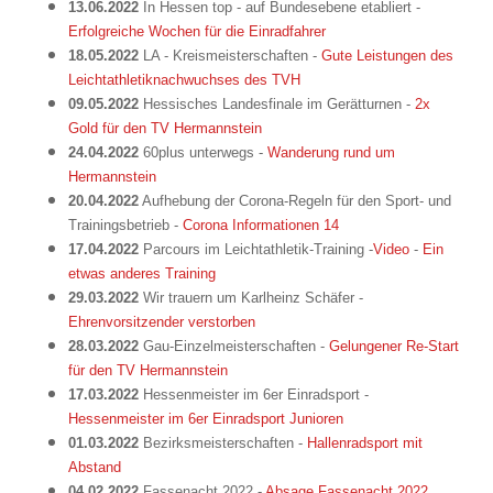
13.06.2022
In Hessen top - auf Bundesebene etabliert -
Erfolgreiche Wochen für die Einradfahrer
18.05.2022
LA - Kreismeisterschaften -
Gute Leistungen des
Leichtathletiknachwuchses des TVH
09.05.2022
Hessisches Landesfinale im Gerätturnen -
2x
Gold für den TV Hermannstein
24.04.2022
60plus unterwegs -
Wanderung rund um
Hermannstein
20.04.2022
Aufhebung der Corona-Regeln für den Sport- und
Trainingsbetrieb -
Corona Informationen 14
17.04.2022
Parcours im Leichtathletik-Training -
Video
-
Ein
etwas anderes Training
29.03.2022
Wir trauern um Karlheinz Schäfer -
Ehrenvorsitzender verstorben
28.03.2022
Gau-Einzelmeisterschaften -
Gelungener Re-Start
für den TV Hermannstein
17.03.2022
Hessenmeister im 6er Einradsport -
Hessenmeister im 6er Einradsport Junioren
01.03.2022
Bezirksmeisterschaften -
Hallenradsport mit
Abstand
04.02.2022
Fassenacht 2022 -
Absage Fassenacht 2022