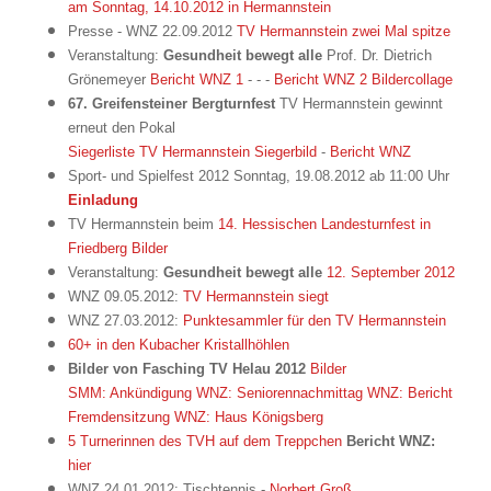
am Sonntag, 14.10.2012 in Hermannstein
Presse - WNZ 22.09.2012
TV Hermannstein zwei Mal spitze
Veranstaltung:
Gesundheit bewegt alle
Prof. Dr. Dietrich
Grönemeyer
Bericht WNZ 1
- - -
Bericht WNZ 2
Bildercollage
67. Greifensteiner Bergturnfest
TV Hermannstein gewinnt
erneut den Pokal
Siegerliste TV Hermannstein
Siegerbild
-
Bericht WNZ
Sport- und Spielfest 2012 Sonntag, 19.08.2012 ab 11:00 Uhr
Einladung
TV Hermannstein beim
14. Hessischen Landesturnfest in
Friedberg
Bilder
Veranstaltung:
Gesundheit bewegt alle
12. September 2012
WNZ 09.05.2012:
TV Hermannstein siegt
WNZ 27.03.2012:
Punktesammler für den TV Hermannstein
60+ in den Kubacher Kristallhöhlen
Bilder von Fasching TV Helau 2012
Bilder
SMM: Ankündigung
WNZ: Seniorennachmittag
WNZ: Bericht
Fremdensitzung
WNZ: Haus Königsberg
5 Turnerinnen des TVH auf dem Treppchen
Bericht WNZ:
hier
WNZ 24.01.2012: Tischtennis -
Norbert Groß