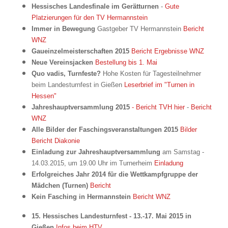
Hessisches Landesfinale im Gerätturnen
-
Gute
Platzierungen für den TV Hermannstein
Immer in Bewegung
Gastgeber TV Hermannstein
Bericht
WNZ
Gaueinzelmeisterschaften 2015
Bericht
Ergebnisse WNZ
Neue Vereinsjacken
Bestellung bis 1. Mai
Quo vadis, Turnfeste?
Hohe Kosten für Tagesteilnehmer
beim Landesturnfest in Gießen
Leserbrief im "Turnen in
Hessen"
Jahreshauptversammlung 2015
- Bericht TVH hier
-
Bericht
WNZ
Alle Bilder der Faschingsveranstaltungen 2015
Bilder
Bericht Diakonie
Einladung zur Jahreshauptversammlung
am Samstag -
14.03.2015, um 19.00 Uhr im Turnerheim
Einladung
Erfolgreiches Jahr 2014 für die Wettkampfgruppe der
Mädchen (Turnen)
Bericht
Kein Fasching in Hermannstein
Bericht WNZ
15. Hessisches Landesturnfest - 13.-17. Mai 2015 in
Gießen
Infos beim HTV