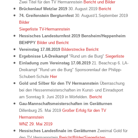
Zwei Titel für den TV Hermannstein
Bericht und Bilder
Brückenlauf Wetzlar 2019
30. August 2019
Bericht
74. Greifenstein Bergturnfest
30. August/1.September 2019
Bilder
Siegerliste TV-Hermannstein
Hessisches Landesturnfest 2019 Bensheim/Heppenheim
BEHPPY
Bilder und Bericht
Vereinstag 17.08.2019
Bilderstrecke
Bericht
Ergebnisse LA-Dreikampf
"Rund um die Burg"
Siegerliste
Einladung zum Vereinstag 17.08.2019
21. Beachcup 6. LA-
Dreikampf "Rund um die Burg" Sponsorenlauf der Philipp-
Schubert-Schule
Hier
Gold und Silber für den TV Hermannstein
Überraschung
bei den Hessenmeisterschaften im Kunst- und Einradsport
am Sonntag 9. Juni 2019 in Mörfelden.
Bericht
Gau-Mannschaftsmeisterschaften im Gerätturnen
Dillenburg 25. Mai 2019
Großer Erfolg für den TV
Hermannstein
WNZ 29. Mai 2019
Hessisches Landesfinale im Gerätturnen
Zweimal Gold für
den TV Hermannstein
Bericht/Bilder/Siegerlisten