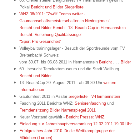
66. Greifensteiner Bergturnfest
TV Hermannstein gewinnt
Pokal
Bericht und Bilder
Siegerliste
WNZ 08/2011: "Zwölf Teams weiter -
Gaumannschaftsmeisterschaften in Niedergirmes"
Bericht und Bilder
Bericht: 13. Beach-Cup in Hermannstein
Bericht: Verleihung Qualitätssiegel
"Sport Pro Gesundheit"
Volleyballtrainingslager - Besuch der Sportfreunde vom TV
Breitenbach/ Schweiz
vom 30.07. bis 06.08.2011 in Hermannstein
Bericht
. . .
Bilder
60+ besucht Terrakottamuseum und die Stadt Weilburg
Bericht und Bilder
13. BeachCup 20. August 2011 - ab 09:30 Uhr
weitere
Informationen
Gauturnfest 2011 in Asslar
Siegerliste TV-Hermannstein
Fasching 2011 Berichte WNZ:
Seniorenfasching
und
Fremdensitzung
Bilder
Narrenspiegel 2011
Neuer Vorstand gewählt -
Bericht
Presse: WNZ
Einladung zur Jahreshauptversammlung 12.02.2011 19:00 Uhr
Erfolgreiches Jahr 2010 für die Wettkampfgruppe der
Mädchen (Turnen)