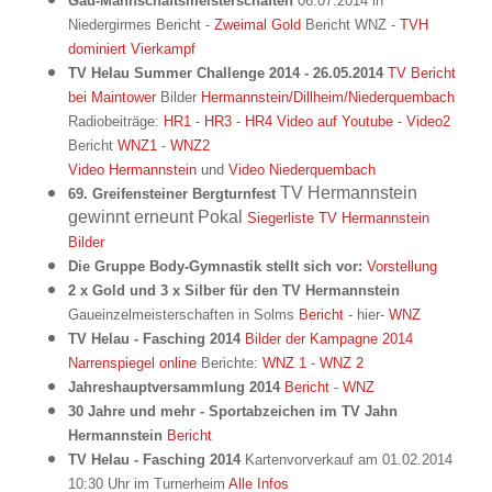
Gau-Mannschaftsmeisterschaften
06.07.2014 in
Niedergirmes Bericht -
Zweimal Gold
Bericht WNZ -
TVH
dominiert Vierkampf
TV Helau Summer Challenge 2014 - 26.05.2014
TV Bericht
bei Maintower
Bilder
Hermannstein/Dillheim/Niederquembach
Radiobeiträge:
HR1
-
HR3
-
HR4
Video auf Youtube
-
Video2
Bericht
WNZ1
-
WNZ2
Video Hermannstein
und
Video Niederquembach
TV Hermannstein
69. Greifensteiner Bergturnfest
gewinnt erneunt Pokal
Siegerliste TV Hermannstein
Bilder
Die Gruppe Body-Gymnastik stellt sich vor:
Vorstellung
2 x Gold und 3 x Silber für den TV Hermannstein
Gaueinzelmeisterschaften in Solms
Bericht
- hier-
WNZ
TV Helau - Fasching 2014
Bilder der Kampagne 2014
Narrenspiegel online
Berichte:
WNZ 1
-
WNZ 2
Jahreshauptversammlung 2014
Bericht
-
WNZ
30 Jahre und mehr - Sportabzeichen im TV Jahn
Hermannstein
Bericht
TV Helau - Fasching 2014
Kartenvorverkauf am 01.02.2014
10:30 Uhr im Turnerheim
Alle Infos