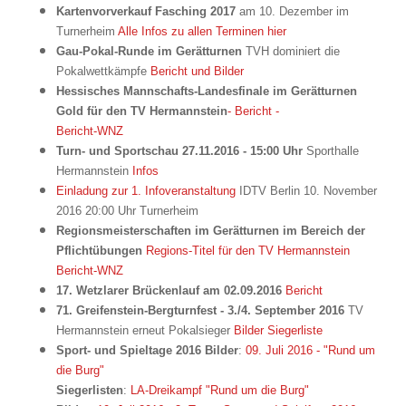
Kartenvorverkauf Fasching 2017
am 10. Dezember im
Turnerheim
Alle Infos zu allen Terminen hier
Gau-Pokal-Runde im Gerätturnen
TVH dominiert die
Pokalwettkämpfe
Bericht und Bilder
Hessisches Mannschafts-Landesfinale im Gerätturnen
Gold für den TV Hermannstein
- Bericht -
Bericht-WNZ
Turn- und Sportschau
27.11.2016 - 15:00 Uhr
Sporthalle
Hermannstein
Infos
Einladung zur 1. Infoveranstaltung
IDTV Berlin 10. November
2016 20:00 Uhr Turnerheim
Regionsmeisterschaften im Gerätturnen im Bereich der
Pflichtübungen
Regions-Titel für den TV Hermannstein
Bericht-WNZ
17. Wetzlarer Brückenlauf am 02.09.2016
Bericht
71. Greifenstein-Bergturnfest - 3./4. September 2016
TV
Hermannstein erneut Pokalsieger
Bilder
Siegerliste
Sport- und Spieltage 2016 Bilder
:
09. Juli 2016 - "Rund um
die Burg"
Siegerlisten
:
LA-Dreikampf "Rund um die Burg"