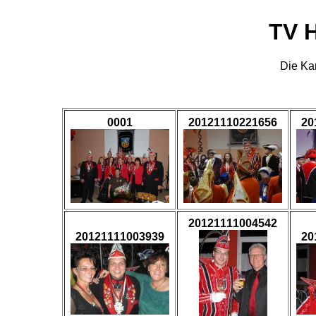
TV H
Die Ka
0001
20121110221656
20
20121111004542
20121111003939
20