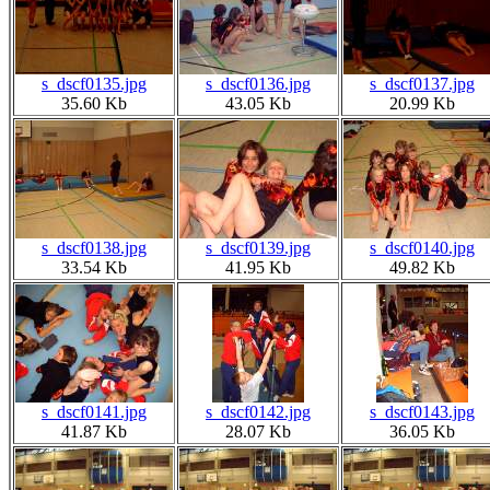
s_dscf0135.jpg
s_dscf0136.jpg
s_dscf0137.jpg
35.60 Kb
43.05 Kb
20.99 Kb
s_dscf0138.jpg
s_dscf0139.jpg
s_dscf0140.jpg
33.54 Kb
41.95 Kb
49.82 Kb
s_dscf0141.jpg
s_dscf0142.jpg
s_dscf0143.jpg
41.87 Kb
28.07 Kb
36.05 Kb