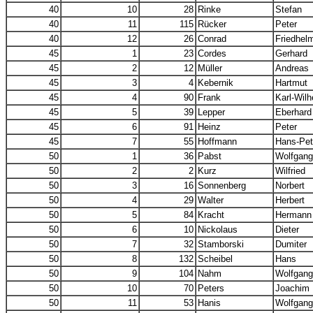
40
10
28
Rinke
Stefan
40
11
115
Rücker
Peter
40
12
26
Conrad
Friedhel
45
1
23
Cordes
Gerhard
45
2
12
Müller
Andreas
45
3
4
Kebernik
Hartmut
45
4
90
Frank
Karl-Wil
45
5
39
Lepper
Eberhard
45
6
91
Heinz
Peter
45
7
55
Hoffmann
Hans-Pet
50
1
36
Pabst
Wolfgang
50
2
2
Kurz
Wilfried
50
3
16
Sonnenberg
Norbert
50
4
29
Walter
Herbert
50
5
84
Kracht
Hermann
50
6
10
Nickolaus
Dieter
50
7
32
Stamborski
Dumiter
50
8
132
Scheibel
Hans
50
9
104
Nahm
Wolfgang
50
10
70
Peters
Joachim
50
11
53
Hanis
Wolfgang