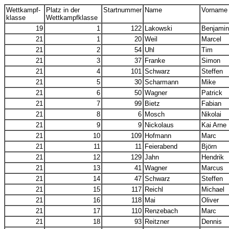
Wettkampf-
Platz in der
Startnummer
Name
Vorname
klasse
Wettkampfklasse
19
1
122
Lakowski
Benjamin
21
1
20
Weil
Marcel
21
2
54
Uhl
Tim
21
3
37
Franke
Simon
21
4
101
Schwarz
Steffen
21
5
30
Scharmann
Mike
21
6
50
Wagner
Patrick
21
7
99
Bietz
Fabian
21
8
6
Mosch
Nikolai
21
9
9
Nickolaus
Kai Arne
21
10
109
Hofmann
Marc
21
11
11
Feierabend
Björn
21
12
129
Jahn
Hendrik
21
13
41
Wagner
Marcus
21
14
47
Schwarz
Steffen
21
15
117
Reichl
Michael
21
16
118
Mai
Oliver
21
17
110
Renzebach
Marc
21
18
93
Reitzner
Dennis