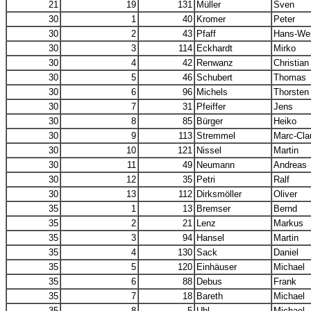
21
19
131
Müller
Sven
30
1
40
Kromer
Peter
30
2
43
Pfaff
Hans-We
30
3
114
Eckhardt
Mirko
30
4
42
Renwanz
Christian
30
5
46
Schubert
Thomas
30
6
96
Michels
Thorsten
30
7
31
Pfeiffer
Jens
30
8
85
Bürger
Heiko
30
9
113
Stremmel
Marc-Cla
30
10
121
Nissel
Martin
30
11
49
Neumann
Andreas
30
12
35
Petri
Ralf
30
13
112
Dirksmöller
Oliver
35
1
13
Bremser
Bernd
35
2
21
Lenz
Markus
35
3
94
Hansel
Martin
35
4
130
Sack
Daniel
35
5
120
Einhäuser
Michael
35
6
88
Debus
Frank
35
7
18
Bareth
Michael
35
8
5
Uhl
Michael