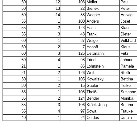
50
12
103
Möller
Paul
50
13
22
Bienek
Peter
50
14
38
Wagner
Herwig
55
1
100
Anders
Josef
55
2
123
Hass
Klaus
55
3
48
Frank
Dieter
60
1
87
Weigel
Volkhard
60
2
7
Hohoff
Klaus
60
3
125
Dettmann
Fritz
60
4
98
Friedl
Johann
21
1
86
Lohnstein
Pamela
21
2
126
Weil
Steffi
30
1
105
Kowalsky
Bettina
30
2
15
Gabler
Heike
35
1
108
Theiß
Susanne
35
2
124
Bender
Monika
35
3
106
Kröck-Jung
Bettina
35
4
97
Sowa
Frauke
40
1
24
Cordes
Ursula