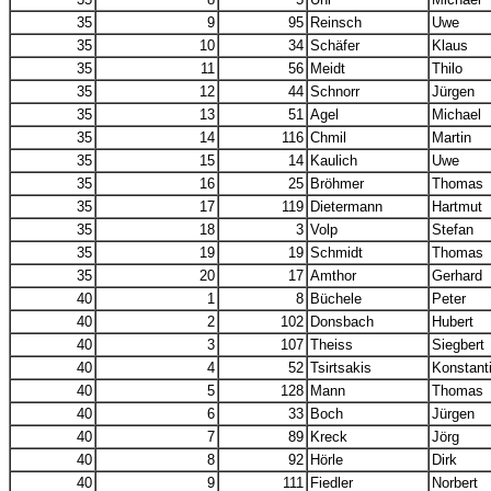
35
9
95
Reinsch
Uwe
35
10
34
Schäfer
Klaus
35
11
56
Meidt
Thilo
35
12
44
Schnorr
Jürgen
35
13
51
Agel
Michael
35
14
116
Chmil
Martin
35
15
14
Kaulich
Uwe
35
16
25
Bröhmer
Thomas
35
17
119
Dietermann
Hartmut
35
18
3
Volp
Stefan
35
19
19
Schmidt
Thomas
35
20
17
Amthor
Gerhard
40
1
8
Büchele
Peter
40
2
102
Donsbach
Hubert
40
3
107
Theiss
Siegbert
40
4
52
Tsirtsakis
Konstant
40
5
128
Mann
Thomas
40
6
33
Boch
Jürgen
40
7
89
Kreck
Jörg
40
8
92
Hörle
Dirk
40
9
111
Fiedler
Norbert