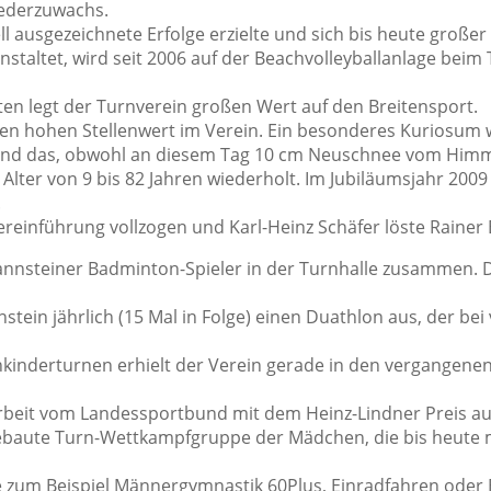
iederzuwachs.
l ausgezeichnete Erfolge erzielte und sich bis heute großer 
anstaltet, wird seit 2006 auf der Beachvolleyballanlage be
n legt der Turnverein großen Wert auf den Breitensport.
nen hohen Stellenwert im Verein. Ein besonderes Kuriosum w
 und das, obwohl an diesem Tag 10 cm Neuschnee vom Himm
 Alter von 9 bis 82 Jahren wiederholt. Im Jubiläumsjahr 2009
.
ereinführung vollzogen und Karl-Heinz Schäfer löste Rainer 
annsteiner Badminton-Spieler in der Turnhalle zusammen. Di
stein jährlich (15 Mal in Folge) einen Duathlon aus, der be
nkinderturnen erhielt der Verein gerade in den vergangenen
rbeit vom Landessportbund mit dem Heinz-Lindner Preis au
fgebaute Turn-Wettkampfgruppe der Mädchen, die bis heute 
ie zum Beispiel Männergymnastik 60Plus, Einradfahren ode