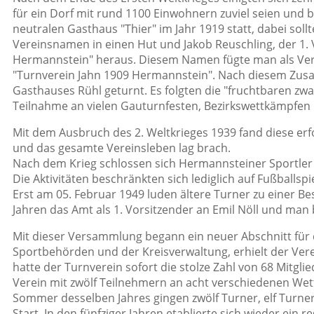
für ein Dorf mit rund 1100 Einwohnern zuviel seien un
neutralen Gasthaus "Thier" im Jahr 1919 statt, dabei sol
Vereinsnamen in einen Hut und Jakob Reuschling, der 1. V
Hermannstein" heraus. Diesem Namen fügte man als Verw
"Turnverein Jahn 1909 Hermannstein". Nach diesem Zusa
Gasthauses Rühl geturnt. Es folgten die "fruchtbaren zwa
Teilnahme an vielen Gauturnfesten, Bezirkswettkämpfen 
Mit dem Ausbruch des 2. Weltkrieges 1939 fand diese erf
und das gesamte Vereinsleben lag brach.
Nach dem Krieg schlossen sich Hermannsteiner Sportl
Die Aktivitäten beschränkten sich lediglich auf Fußballspi
Erst am 05. Februar 1949 luden ältere Turner zu einer Be
Jahren das Amt als 1. Vorsitzender an Emil Nöll und ma
Mit dieser Versammlung begann ein neuer Abschnitt fü
Sportbehörden und der Kreisverwaltung, erhielt der Ve
hatte der Turnverein sofort die stolze Zahl von 68 Mitgli
Verein mit zwölf Teilnehmern an acht verschiedenen Wett
Sommer desselben Jahres gingen zwölf Turner, elf Turn
Start. In den fünfziger Jahren etablierte sich wieder e