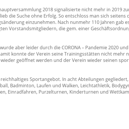
auptversammlung 2018 signalisierte nicht mehr in 2019 zur
lieb die Suche ohne Erfolg. So entschloss man sich seitens
ngsänderung einzunehmen. Nach nunmehr 110 Jahren gab es
gten Vorstandsmitgliedern, die gem. einer Geschäftsordnu
 wurde aber leider durch die CORONA – Pandemie 2020 und 
amit konnte der Verein seine Trainingsstätten nicht mehr n
en wieder geöffnet werden und der Verein wieder seinen spo
eichhaltiges Sportangebot. In acht Abteilungen gegliedert, 
leyball, Badminton, Laufen und Walken, Leichtathletik, Bodyg
ren, Einradfahren, Purzelturnen, Kinderturnen und Wettka