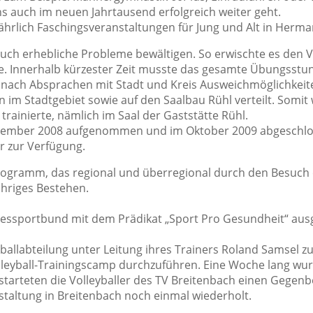
ins auch im neuen Jahrtausend erfolgreich weiter geht.
jährlich Faschingsveranstaltungen für Jung und Alt in Herma
ch erhebliche Probleme bewältigen. So erwischte es den Ve
le. Innerhalb kürzester Zeit musste das gesamte Übungss
ach Absprachen mit Stadt und Kreis Ausweichmöglichkeiten
im Stadtgebiet sowie auf den Saalbau Rühl verteilt. Somit 
ainierte, nämlich im Saal der Gaststätte Rühl.
ezember 2008 aufgenommen und im Oktober 2009 abgeschlos
r zur Verfügung.
Programm, das regional und überregional durch den Besuch 
ähriges Bestehen.
ssportbund mit dem Prädikat „Sport Pro Gesundheit“ ausg
eyballabteilung unter Leitung ihres Trainers Roland Samsel
leyball-Trainingscamp durchzuführen. Eine Woche lang wur
 starteten die Volleyballer des TV Breitenbach einen Gege
staltung in Breitenbach noch einmal wiederholt.