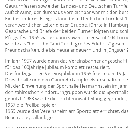
Gauturnfesten sowie den Landes- und Deutschen Turnfeste
Aufschwung, der durchaus vergleichbar war mit den bere
Ein besonderes Ereignis fand beim Deutschen Turnfest 1
verantwortlicher Leiter dieser Gruppe, führte in Hambu
Gespräche und Briefe der beiden Turner folgten und sch
Pfingstfest 1955 war es dann soweit. Insgesamt 104 Turne
wurde als "herrliche Fahrt" und "großes Erlebnis" geschi
Freundschaften, die bis heute andauern und in jüngster Z
Im Jahr 1957 wurde dann das Vereinsbanner angeschafft
für das 100jährige Jubiläum komplett restauriert.
Das fünfzigjährige Vereinsjubiläum 1959 feierte der TV
Dreschhalle und den Gaumehrkampfmeisterschaften in 
Mit der Einweihung der Sporthalle Hermannstein im Jahr
den zahlreichen Kinderturngruppen wurde die Sporthall
genutzt. 1963 wurde die Tischtennisabteilung gegründet, 
1967 die Prellballspieler.
1969 wurde das Vereinsheim am Sportplatz errichtet, das
Beachvolleyballanlage.