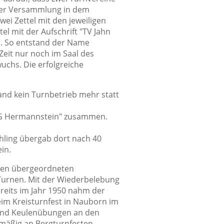
iner Versammlung in dem
ei Zettel mit den jeweiligen
l mit der Aufschrift "TV Jahn
u. So entstand der Name
eit nur noch im Saal des
wuchs. Die erfolgreiche
and kein Turnbetrieb mehr statt
SG Hermannstein" zusammen.
chling übergab dort nach 40
in.
 den übergeordneten
Turnen. Mit der Wiederbelebung
ereits im Jahr 1950 nahm der
eim Kreisturnfest in Nauborn im
 und Keulenübungen an den
lmäßig an Bergturnfesten,