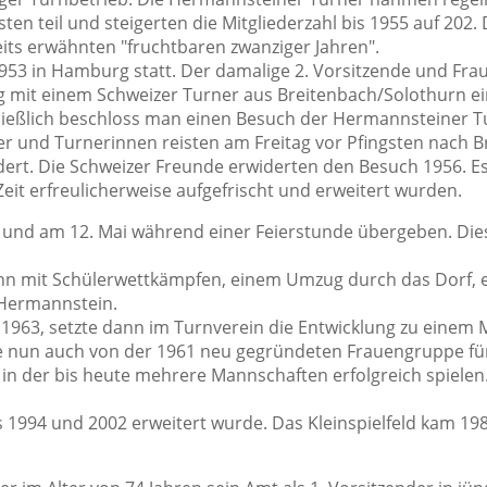
n teil und steigerten die Mitgliederzahl bis 1955 auf 202.
its erwähnten "fruchtbaren zwanziger Jahren".
953 in Hamburg statt. Der damalige 2. Vorsitzende und Fra
rg mit einem Schweizer Turner aus Breitenbach/Solothurn e
ließlich beschloss man einen Besuch der Hermannsteiner T
r und Turnerinnen reisten am Freitag vor Pfingsten nach Br
ldert. Die Schweizer Freunde erwiderten den Besuch 1956. E
eit erfreulicherweise aufgefrischt und erweitert wurden.
 und am 12. Mai während einer Feierstunde übergeben. Di
 Jahn mit Schülerwettkämpfen, einem Umzug durch das Dorf,
Hermannstein.
 1963, setzte dann im Turnverein die Entwicklung zu einem
e nun auch von der 1961 neu gegründeten Frauengruppe fü
in der bis heute mehrere Mannschaften erfolgreich spielen.
 1994 und 2002 erweitert wurde. Das Kleinspielfeld kam 198