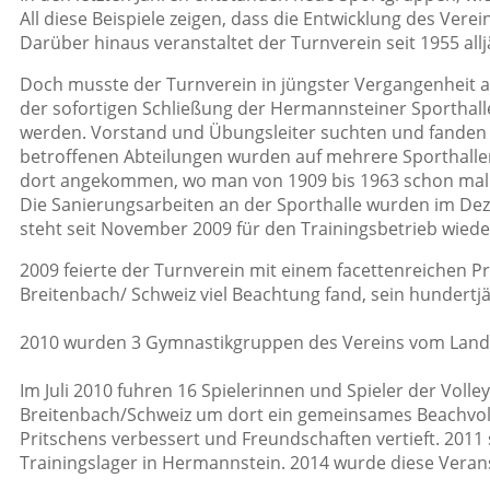
All diese Beispiele zeigen, dass die Entwicklung des Vere
Darüber hinaus veranstaltet der Turnverein seit 1955 all
Doch musste der Turnverein in jüngster Vergangenheit au
der sofortigen Schließung der Hermannsteiner Sporthal
werden. Vorstand und Übungsleiter suchten und fanden n
betroffenen Abteilungen wurden auf mehrere Sporthallen 
dort angekommen, wo man von 1909 bis 1963 schon mal tr
Die Sanierungsarbeiten an der Sporthalle wurden im D
steht seit November 2009 für den Trainingsbetrieb wiede
2009 feierte der Turnverein mit einem facettenreichen 
Breitenbach/ Schweiz viel Beachtung fand, sein hundertj
2010 wurden 3 Gymnastikgruppen des Vereins vom Lande
Im Juli 2010 fuhren 16 Spielerinnen und Spieler der Voll
Breitenbach/Schweiz um dort ein gemeinsames Beachvol
Pritschens verbessert und Freundschaften vertieft. 2011
Trainingslager in Hermannstein. 2014 wurde diese Veran