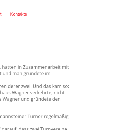
t
Kontakte
, hatten in Zusammenarbeit mit
it und man gründete im
ren derer zwei! Und das kam so:
thaus Wagner verkehrte, nicht
us Wagner und gründete den
ermannsteiner Turner regelmäßig
 darauf, dass zwei Turnvereine