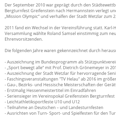
Der September 2010 war geprägt durch den Städtewett
Bergturnfest Greifenstein nach Hermannstein verlegt un
„Mission Olympic“ und verhalfen der Stadt Wetzlar zum 2.
2011 fand ein Wechsel in der Vereinsführung statt. Karl-
Versammlung wählte Roland Samsel einstimmig zum neu
Ehrenvorsitzenden.
Die folgenden Jahre waren gekennzeichnet durch herausra
- Auszeichnung im Bundesprogramm als Stützpunktverein
- „Sport bewegt alle“ mit Prof. Dietrich Grönemeyer in 20
- Auszeichnung der Stadt Wetzlar für hervorragende Sen
- Faschingsveranstaltungen "TV Helau" ab 2016 im größ
- Gau-, Bezirks- und Hessische Meisterschaften der Gerä
- Erstmalig Hessenmeistertitel im Einradfahren
- Seriensieger im Vereinspokal Greifenstein Bergturnfest
- Leichtathletiksportfeste U10 und U12
- Teilnahme an Deutschen – und Landesturnfesten
- Ausrichten von Turn- Sport- und Spielfesten für den Tu