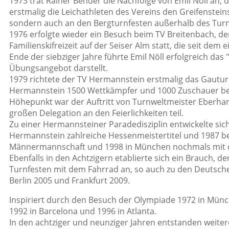
1973 trat Rainer Bender die Nachfolge von Emil Nöll an, 
erstmalig die Leichathleten des Vereins den Greifensteins
sondern auch an den Bergturnfesten außerhalb des Turnga
1976 erfolgte wieder ein Besuch beim TV Breitenbach, der
Familienskifreizeit auf der Seiser Alm statt, die seit dem e
Ende der siebziger Jahre führte Emil Nöll erfolgreich das
Übungsangebot darstellt.
1979 richtete der TV Hermannstein erstmalig das Gautur
Hermannstein 1500 Wettkämpfer und 1000 Zuschauer begrü
Höhepunkt war der Auftritt von Turnweltmeister Eberha
großen Delegation an den Feierlichkeiten teil.
Zu einer Hermannsteiner Paradedisziplin entwickelte sic
Hermannstein zahlreiche Hessenmeistertitel und 1987 bei
Männermannschaft und 1998 in München nochmals mit d
Ebenfalls in den Achtzigern etablierte sich ein Brauch, d
Turnfesten mit dem Fahrrad an, so auch zu den Deutsc
Berlin 2005 und Frankfurt 2009.
Inspiriert durch den Besuch der Olympiade 1972 in Münch
1992 in Barcelona und 1996 in Atlanta.
In den achtziger und neunziger Jahren entstanden weiter