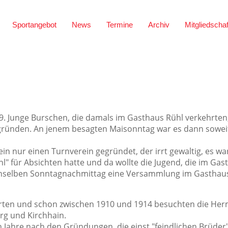
Sportangebot
News
Termine
Archiv
Mitgliedschaf
9. Junge Burschen, die damals im Gasthaus Rühl verkehrten
zu gründen. An jenem besagten Maisonntag war es dann sowe
 nur einen Turnverein gegründet, der irrt gewaltig, es wa
 für Absichten hatte und da wollte die Jugend, die im Gas
denselben Sonntagnachmittag eine Versammlung im Gastha
h warten und schon zwischen 1910 und 1914 besuchten die H
rg und Kirchhain.
 Jahre nach den Gründungen, die einst "feindlichen Brüder"