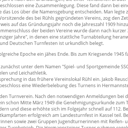
d beschlossen eine Zusammenlegung. Diese fand dann bei e
lte das Los über die Namensgebung entscheiden. Man legte zw
orsitzende des bei Rühls gegründeten Vereins, zog den Zette
eis auf das Gründungsjahr noch die Jahreszahl 1909 hinz
mmenschluss der beiden Vereine wurde dann nach kurzer Z
nziger Jahre", in denen eine stattliche Turnabteilung heran
und Deutschen Turnfesten ist urkundlich belegt.
olgreiche Epoche ein jähes Ende. Bis zum Kriegsende 1945 f
er zunächst unter dem Namen "Spiel- und Sportgemeinde S
elen und Leichathletik.
sprechung in das frühere Vereinslokal Rühl ein. Jakob Reus
n beschloss eine Wiederbelebung des Turnens in Hermannste
r den Turnverein. Nach den notwendigen Anmeldungen bei
rein schon Mitte März 1949 die Genehmigungsurkunde zum 
edern und diese erhöhte sich im Folgejahr schnell auf 112. B
kampfarten erfolgreich am Landesturnfest in Kassel teil. B
erinnen sowie zwei Gruppen Jugendturnerinnen mit Reifen-
in reger Turnbetrieb. Die Hermannsteiner Turner nahmen rege