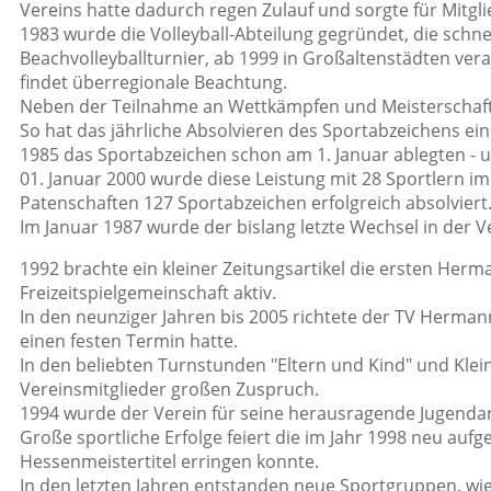
Vereins hatte dadurch regen Zulauf und sorgte für Mitgl
1983 wurde die Volleyball-Abteilung gegründet, die schnel
Beachvolleyballturnier, ab 1999 in Großaltenstädten ver
findet überregionale Beachtung.
Neben der Teilnahme an Wettkämpfen und Meisterschafte
So hat das jährliche Absolvieren des Sportabzeichens ei
1985 das Sportabzeichen schon am 1. Januar ablegten -
01. Januar 2000 wurde diese Leistung mit 28 Sportlern im
Patenschaften 127 Sportabzeichen erfolgreich absolviert
Im Januar 1987 wurde der bislang letzte Wechsel in der V
1992 brachte ein kleiner Zeitungsartikel die ersten Herm
Freizeitspielgemeinschaft aktiv.
In den neunziger Jahren bis 2005 richtete der TV Hermann
einen festen Termin hatte.
In den beliebten Turnstunden "Eltern und Kind" und Klei
Vereinsmitglieder großen Zuspruch.
1994 wurde der Verein für seine herausragende Jugenda
Große sportliche Erfolge feiert die im Jahr 1998 neu au
Hessenmeistertitel erringen konnte.
In den letzten Jahren entstanden neue Sportgruppen, w