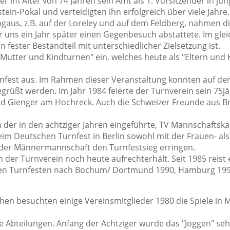
der im Alter von 74 Jahren sein Amt als 1. Vorsitzender in 
tein-Pokal und verteidigten ihn erfolgreich über viele Jahre.
us, z.B. auf der Loreley und auf dem Feldberg, nahmen die L
 uns ein Jahr später einen Gegenbesuch abstattete. Im gleic
in fester Bestandteil mit unterschiedlicher Zielsetzung ist.
 "Mutter und Kindturnen" ein, welches heute als "Eltern und 
nfest aus. Im Rahmen dieser Veranstaltung konnten auf de
ßt werden. Im Jahr 1984 feierte der Turnverein sein 75jä
rd Gienger am Hochreck. Auch die Schweizer Freunde aus B
h der in den achtziger Jahren eingeführte, TV Mannschaftsk
m Deutschen Turnfest in Berlin sowohl mit der Frauen- als
er Männermannschaft den Turnfestsieg erringen.
en der Turnverein noch heute aufrechterhält. Seit 1985 reist 
hen Turnfesten nach Bochum/ Dortmund 1990, Hamburg 1994
en besuchten einige Vereinsmitglieder 1980 die Spiele in M
e Abteilungen. Anfang der Achtziger wurde das "Joggen" sehr